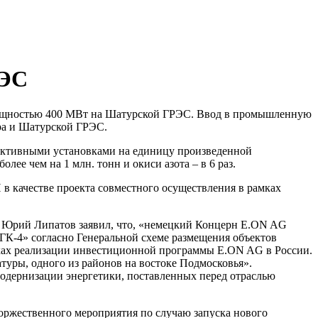
РЭС
ощностью 400 МВт на Шатурской ГРЭС. Ввод в промышленную
ра и Шатурской ГРЭС.
фективными установками на единицу произведенной
лее чем на 1 млн. тонн и окиси азота – в 6 раз.
 качестве проекта совместного осуществления в рамках
е Юрий Липатов заявил, что, «немецкий Концерн E.ON AG
К-4» согласно Генеральной схеме размещения объектов
мках реализации инвестиционной программы E.ON AG в России.
туры, одного из районов на востоке Подмосковья».
одернизации энергетики, поставленных перед отраслью
оржественного мероприятия по случаю запуска нового