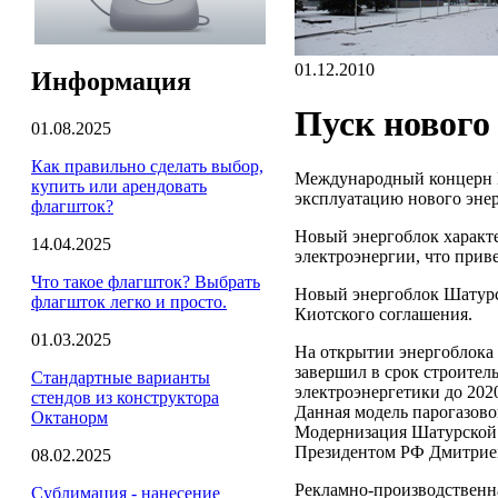
01.12.2010
Информация
Пуск нового
01.08.2025
Как правильно сделать выбор,
Международный концерн 
купить или арендовать
эксплуатацию нового эне
флагшток?
Новый энергоблок характ
14.04.2025
электроэнергии, что приве
Что такое флагшток? Выбрать
Новый энергоблок Шатурс
флагшток легко и просто.
Киотского соглашения.
01.03.2025
На открытии энергоблока
завершил в срок строите
Стандартные варианты
электроэнергетики до 202
стендов из конструктора
Данная модель парогазово
Октанорм
Модернизация Шатурской 
Президентом РФ Дмитрие
08.02.2025
Рекламно-производственн
Сублимация - нанесение