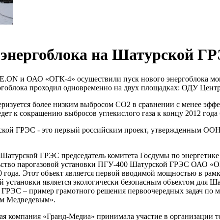
 энергоблока на Шатурской Г
E.ON и ОАО «ОГК-4» осуществили пуск нового энергоблока м
ргоблока проходил одновременно на двух площадках: ОДУ Цент
еризуется более низким выбросом CO2 в сравнении с менее эф
дет к сокращению выбросов углекислого газа к концу 2012 года бо
кой ГРЭС - это первый российским проект, утвержденным ООН в
 Шатурской ГРЭС председатель комитета Госдумы по энергетик
льство парогазовой установки ПГУ-400 Шатурской ГРЭС ОАО «ОГ
0 года. Этот объект является первой вводимой мощностью в ра
й установки является экологически безопасным объектом для Ша
ГРЭС – пример грамотного решения первоочередных задач по м
м Медведевым».
ая компания «Гранд-Медиа» принимала участие в организации т