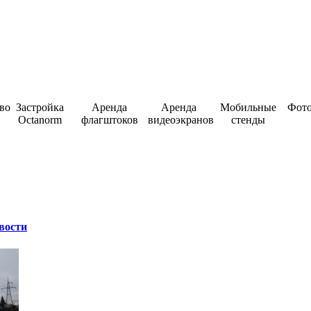
во
Застройка
Аренда
Аренда
Мобильные
Фото
Octanorm
флагштоков
видеоэкранов
стенды
вости