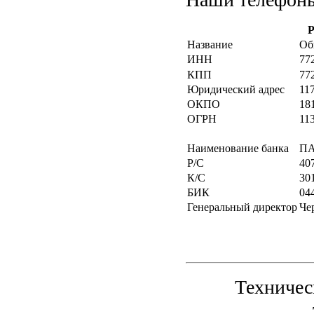
Р
Название
Об
ИНН
77
КПП
77
Юридический адрес
117
ОКПО
18
ОГРН
11
Наименование банка
ПА
Р/С
40
К/С
30
БИК
04
Генеральный директор
Че
Техничес