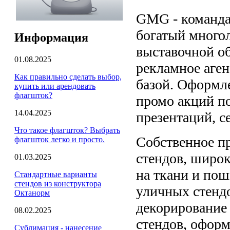
GMG - команда
богатый много
Информация
выставочной о
01.08.2025
рекламное аген
Как правильно сделать выбор,
базой. Оформл
купить или арендовать
флагшток?
промо акций п
14.04.2025
презентаций, 
Что такое флагшток? Выбрать
Собственное п
флагшток легко и просто.
стендов, широк
01.03.2025
на ткани и пош
Стандартные варианты
стендов из конструктора
уличных стендо
Октанорм
декорирование 
08.02.2025
стендов, офор
Сублимация - нанесение